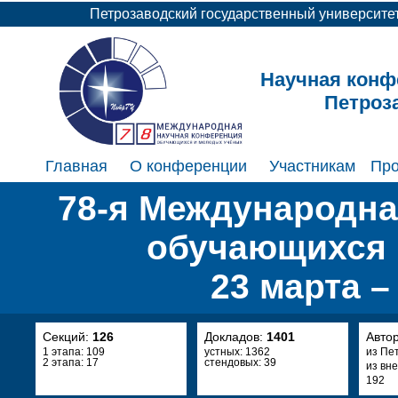
Петрозаводский государственный университе
Научная конф
Петроз
Главная
О конференции
Участникам
Пр
78-я Международна
обучающихся 
23 марта –
Секций:
126
Докладов:
1401
Авто
1 этапа: 109
устных: 1362
из Пе
2 этапа: 17
стендовых: 39
из вн
192