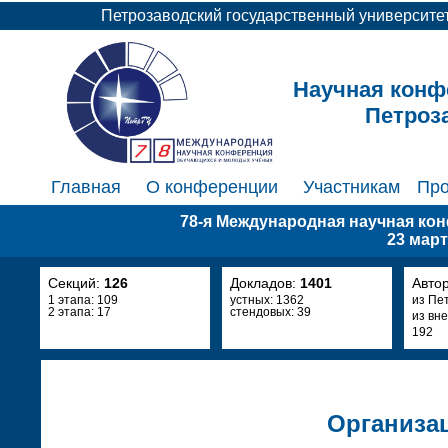
Петрозаводский государственный университе
Научная конф
Петроз
Главная
О конференции
Участникам
Пр
78-я Международная научная к
23 март
Секций:
126
Докладов:
1401
Авто
1 этапа: 109
устных: 1362
из Пе
2 этапа: 17
стендовых: 39
из вн
192
Организа