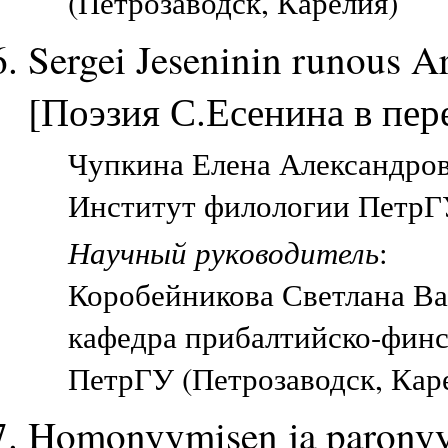
(Петрозаводск, Карелия)
Sergei Jeseninin runous 
[Поэзия С.Есенина в пе
Чупкина Елена Александровн
Институт филологии ПетрГУ
Научный руководитель
:
Коробейникова Светлана Ва
кафедра прибалтийско-финс
ПетрГУ (Петрозаводск, Кар
Homonyymisen ja paronyym