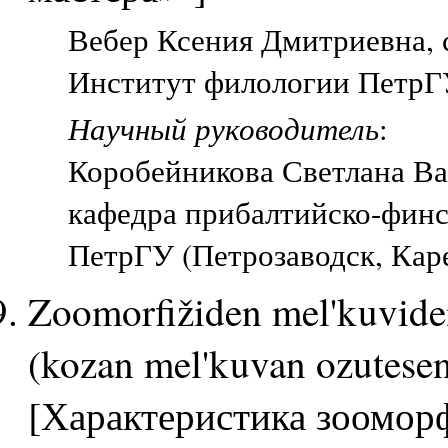
Вебер Ксения Дмитриевна, с
Институт филологии ПетрГУ
Научный руководитель
:
Коробейникова Светлана Ва
кафедра прибалтийско-финс
ПетрГУ (Петрозаводск, Кар
Zoomorfižiden mel'kuviden
(kozan mel'kuvan ozutese
[Характеристика зооморф