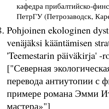
кафедра прибалтийско-финс
ПетрГУ (Петрозаводск, Кар
Pohjoinen ekologinen dyst
venäjäksi kääntämisen str
'Teemestarin päiväkirja' -
["Северная экологическа
перевода антиутопии с ф
примере романа Эмми Ит
мастера»"]