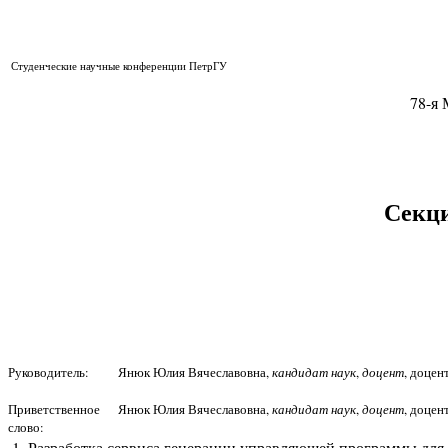
Студенческие научные конференции ПетрГУ
78-я
Секци
Руководитель:
Янюк Юлия Вячеславовна,
кандидат наук
,
доцент
, доцен
Приветственное
Янюк Юлия Вячеславовна,
кандидат наук
,
доцент
, доцен
слово:
Разработка сервиса генерации управляющей программы для 