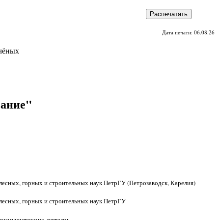
Распечатать
Дата печати: 06.08.26
чёных
вание"
лесных, горных и строительных наук ПетрГУ (Петрозаводск, Карелия)
 лесных, горных и строительных наук ПетрГУ
документации детали