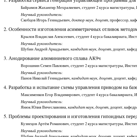
Байрамов Жахангир Мехралиевич, студент 2 курса магистратуры, 
Научный руководитель
:
Скобцов Игорь Геннадьевич,
доктор наук
,
доцент
, профессор, ка
Особенности изготовления асимметричных отливок методом
Крылов Владислав Алексеевич, студент 4 курса бакалавриата, Инс
Научный руководитель
:
Шубин Андрей Аркадьевич,
кандидат наук
,
доцент
, доцент, каф
Анодирование алюминиевого сплава АК9ч
Ворошнин Семен Павлович, студент 2 курса магистратуры, Инстит
Научный руководитель
:
Панов Николай Геннадьевич,
кандидат наук
,
доцент
, доцент, каф
Разработка и испытание схемы управления приводом на баз
Максименков Егор Владимирович, студент 4 курса бакалавриата, 
Научный руководитель
:
Янюк Юлия Вячеславовна,
кандидат наук
,
доцент
, доцент, кафед
Проблемы проектирования и изготовления гипоидных перед
Кузнецов Артём Романович, студент 2 курса магистратуры, Инсти
Научный руководитель
:
Шубин Андрей Аркадьевич,
кандидат наук
,
доцент
, доцент, каф