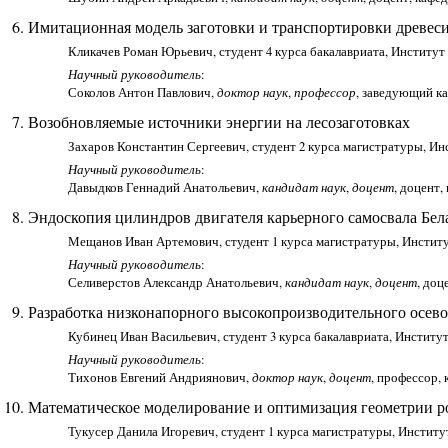
Имитационная модель заготовки и транспортировки древес
Кликачев Роман Юрьевич, студент 4 курса бакалавриата, Институт
Научный руководитель
:
Соколов Антон Павлович,
доктор наук
,
профессор
, заведующий к
Возобновляемые источники энергии на лесозаготовках
Захаров Константин Сергеевич, студент 2 курса магистратуры, Ин
Научный руководитель
:
Давыдков Геннадий Анатольевич,
кандидат наук
,
доцент
, доцент
Эндоскопия цилиндров двигателя карьерного самосвала Бел
Мещанов Иван Артемович, студент 1 курса магистратуры, Институ
Научный руководитель
:
Селиверстов Александр Анатольевич,
кандидат наук
,
доцент
, доц
Разработка низконапорного высокопроизводительного осев
Кубинец Иван Васильевич, студент 3 курса бакалавриата, Институ
Научный руководитель
:
Тихонов Евгений Андриянович,
доктор наук
,
доцент
, профессор,
Математическое моделирование и оптимизация геометрии
Тукусер Данила Игоревич, студент 1 курса магистратуры, Институ