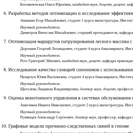
Богоявленская Ольга Юрьевна,
кандидат наук
,
доцент
, доцент, к
Разработка методов оптимизации и исследование эффективн
Ананьин Егор Михайлович, студент 1 курса магистратуры, Инсти
Научный руководитель
:
Димитров Вячеслав Михайлович, старший преподаватель, кафедра
Оптимизация маршрутов патрулирования лесного массива с
Дорошин Георгий Леонидович, студент 4 курса бакалавриата, Ин
Научный руководитель
:
Рего Григорий Эйнович,
кандидат наук
, доцент, кафедра приклад
Исследование качества словарей синонимов с использовани
Назарчук Юлия Васильевна, студент 4 курса бакалавриата, Инсти
Научный руководитель
:
Щеголева Людмила Владимировна,
доктор наук
,
доцент
, професс
Оценка монотонного управления в системах обслуживания 
Анисимов Никита Николаевич, студент 2 курса магистратуры, Ин
Научный руководитель
:
Румянцев Александр Сергеевич,
доктор наук
, профессор, кафедр
Графовые модели причинно-следственных связей в геноме