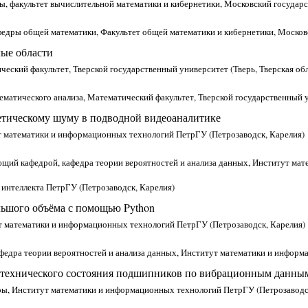
ы, факультет вычислительной математики и кибернетики, Московский государ
федры общей математики, Факультет общей математики и кибернетики, Москов
ые области
еский факультет, Тверской государственный университет (Тверь, Тверская обл
ематического анализа, Математический факультет, Тверской государственный у
етическому шуму в подводной видеоаналитике
ут математики и информационных технологий ПетрГУ (Петрозаводск, Карелия)
ющий кафедрой, кафедра теории вероятностей и анализа данных, Институт ма
 интеллекта ПетрГУ (Петрозаводск, Карелия)
льшого объёма с помощью Python
тут математики и информационных технологий ПетрГУ (Петрозаводск, Карелия)
афедра теории вероятностей и анализа данных, Институт математики и инфор
 технического состояния подшипников по вибрационным данны
уры, Институт математики и информационных технологий ПетрГУ (Петрозаводс