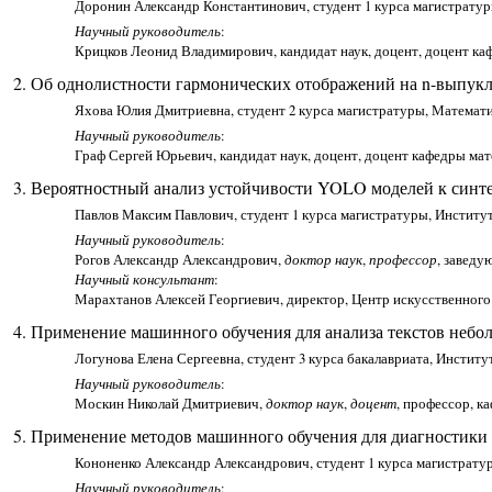
Доронин Александр Константинович, студент 1 курса магистратур
Научный руководитель
:
Крицков Леонид Владимирович, кандидат наук, доцент, доцент ка
Об однолистности гармонических отображений на n-выпукл
Яхова Юлия Дмитриевна, студент 2 курса магистратуры, Математич
Научный руководитель
:
Граф Сергей Юрьевич, кандидат наук, доцент, доцент кафедры мат
Вероятностный анализ устойчивости YOLO моделей к синт
Павлов Максим Павлович, студент 1 курса магистратуры, Инстит
Научный руководитель
:
Рогов Александр Александрович,
доктор наук
,
профессор
, заведу
Научный консультант
:
Марахтанов Алексей Георгиевич, директор, Центр искусственного
Применение машинного обучения для анализа текстов небо
Логунова Елена Сергеевна, студент 3 курса бакалавриата, Инсти
Научный руководитель
:
Москин Николай Дмитриевич,
доктор наук
,
доцент
, профессор, к
Применение методов машинного обучения для диагностики
Кононенко Александр Александрович, студент 1 курса магистрат
Научный руководитель
: