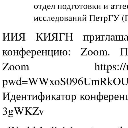
отдел подготовки и атт
исследований ПетрГУ (П
ИИЯ КИЯГН приглашае
конференцию: Zoom. П
Zoom https://us04we
pwd=WWxoS096UmRkOUd
Идентификатор конференц
3gWKZv