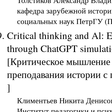
Толстиков Александр Влад
кафедра зарубежной истори
социальных наук ПетрГУ (П
Critical thinking and Al: 
through ChatGPT simulat
[Критическое мышление 
преподавания истории 
]
Климентьев Никита Денисов
Институт педагогики и пси