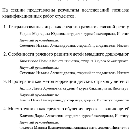
На секции представлены результаты исследований познава
квалификационных работ студентов.
Театрализованная игра как средство развития связной речи 
Родина Маргарита Юрьевна, студент 4 курса бакалавриата, Инстит
Научный руководитель
:
Семенова Наталья Александровна, старший преподаватель, Инстит
Особенности речевого развития детей младшего дошкольного
Хвостикова Полина Константиновна, студент 3 курса бакалавриата
Научный руководитель
:
Семенова Наталья Александровна, старший преподаватель, Инстит
Игротерапия как метод коррекции детских страхов у детей 
Акопян Лилит Арменовна, студент 4 курса бакалавриата, Институт
Научный руководитель
:
Клыпа Ольга Викторовна, доктор наук, доцент, Институт педагоги
Мнемотехника как средство обучения пересказыванию детей
Климова Дарья Алексеевна, студент 4 курса бакалавриата, Инстит
Научный руководитель
:
Фадеева Марина Владимировна, кандидат наук, доцент, Институт 