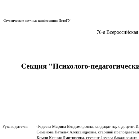
Студенческие научные конференции ПетрГУ
76-я Всероссийска
Секция "Психолого-педагогически
Руководители:
Фадеева Марина Владимировна, кандидат наук, доцент, И
Семенова Наталья Александровна, старший преподаватель
Кемпи Ксения Дмитриевна, студент 4 курса бакалавриата,