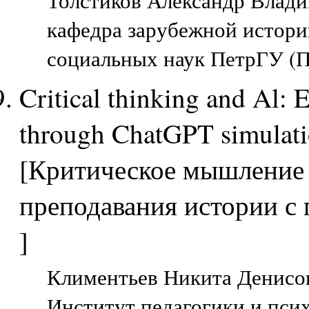
Толстиков Александр Влад
кафедра зарубежной истори
социальных наук ПетрГУ (П
Critical thinking and Al: 
through ChatGPT simulat
[Критическое мышление 
преподавания истории 
]
Климентьев Никита Денисов
Институт педагогики и пси