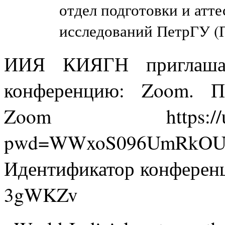
отдел подготовки и атт
исследований ПетрГУ (П
ИИЯ КИЯГН приглашае
конференцию: Zoom. П
Zoom https://us04we
pwd=WWxoS096UmRkOUd
Идентификатор конференц
3gWKZv