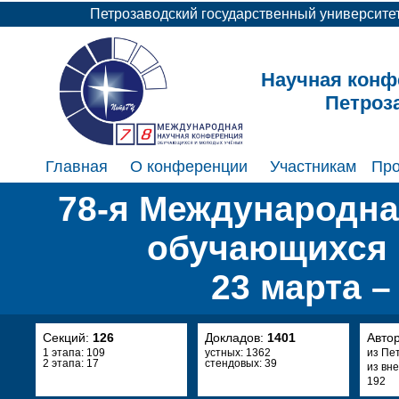
Петрозаводский государственный университе
Научная конф
Петроз
Главная
О конференции
Участникам
Пр
78-я Международна
обучающихся 
23 марта –
Секций:
126
Докладов:
1401
Авто
1 этапа: 109
устных: 1362
из Пе
2 этапа: 17
стендовых: 39
из вн
192