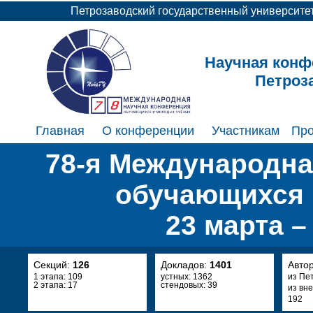
Петрозаводский государственный университе
Научная конф
Петроз
Главная
О конференции
Участникам
Пр
78-я Международна
обучающихся 
23 марта –
Секций:
126
Докладов:
1401
Авто
1 этапа: 109
устных: 1362
из Пе
2 этапа: 17
стендовых: 39
из вн
192