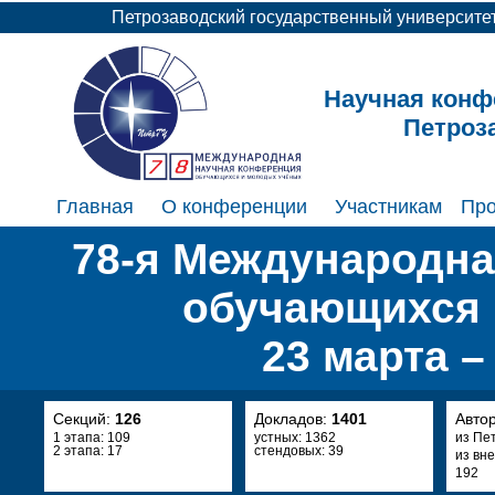
Петрозаводский государственный университе
Научная конф
Петроз
Главная
О конференции
Участникам
Пр
78-я Международна
обучающихся 
23 марта –
Секций:
126
Докладов:
1401
Авто
1 этапа: 109
устных: 1362
из Пе
2 этапа: 17
стендовых: 39
из вн
192