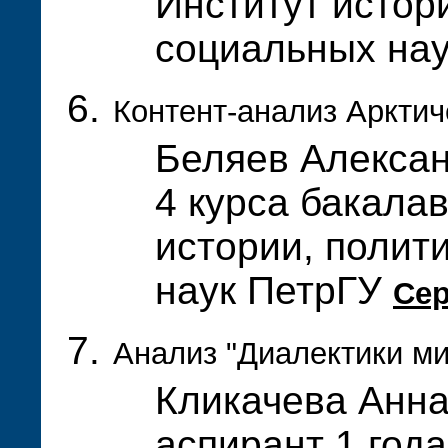
Институт истор
социальных на
Контент-анализ Арктич
Беляев Алексан
4 курса бакала
истории, полит
наук ПетрГУ
Се
Анализ "Диалектики ми
Кликачева Анна
аспирант 1 года