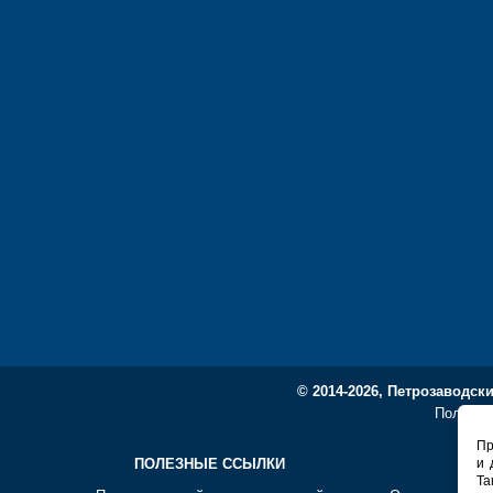
© 2014-2026, Петрозаводск
Политик
Пр
ПОЛЕЗНЫЕ ССЫЛКИ
СО
и 
Та