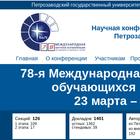
Петрозаводский государственный университе
Научная конф
Петроз
Главная
О конференции
Участникам
Пр
78-я Международна
обучающихся 
23 марта –
Секций:
126
Докладов:
1401
Авто
1 этапа: 109
устных: 1362
из Пе
2 этапа: 17
стендовых: 39
из вн
192