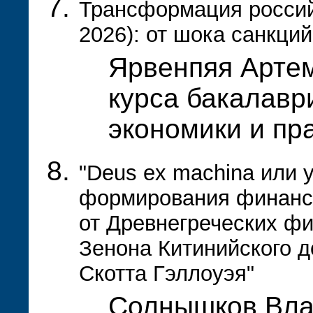
Трансформация российс
2026): от шока санкци
Ярвенпяя Артем
курса бакалавр
экономики и пр
"Deus ex machina или 
формирования финансо
от Древнегреческих ф
Зенона Китинийского д
Скотта Гэллоуэя"
Солнышков Вла