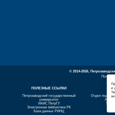
© 2014-2026, Петрозаводск
Политик
Пр
ПОЛЕЗНЫЕ ССЫЛКИ
СО
и 
Та
Петрозаводский государственный
Отдел подгото
ан
университет
Адрес:
ИАИС ПетрГУ
Телеф
Электронная библиотека РК
E-ma
База данных РИНЦ