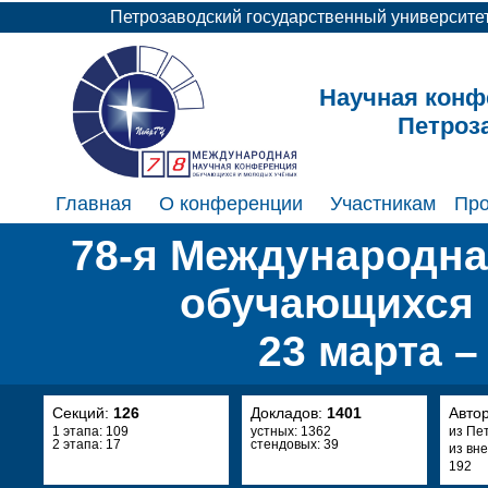
Петрозаводский государственный университе
Научная конф
Петроз
Главная
О конференции
Участникам
Пр
78-я Международна
обучающихся 
23 марта –
Секций:
126
Докладов:
1401
Авто
1 этапа: 109
устных: 1362
из Пе
2 этапа: 17
стендовых: 39
из вн
192