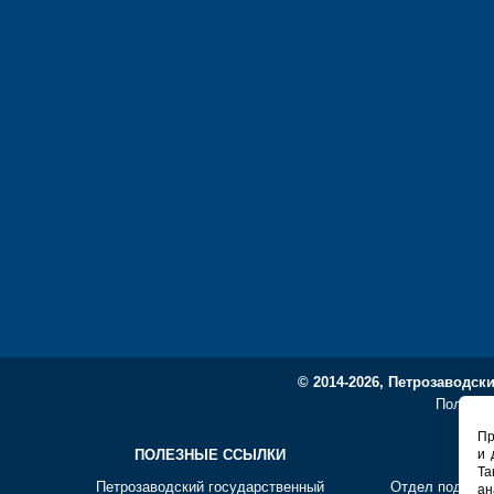
© 2014-2026, Петрозаводск
Политик
Пр
ПОЛЕЗНЫЕ ССЫЛКИ
СО
и 
Та
Петрозаводский государственный
Отдел подгото
ан