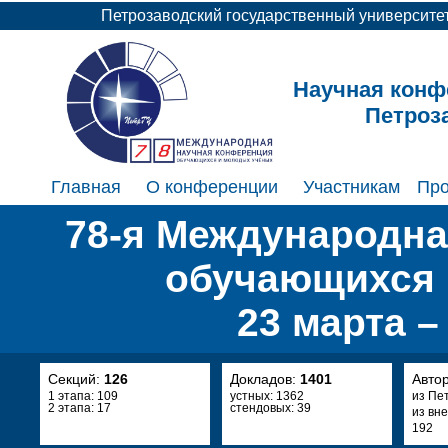
Петрозаводский государственный университе
Научная конф
Петроз
Главная
О конференции
Участникам
Пр
78-я Международна
обучающихся 
23 марта –
Секций:
126
Докладов:
1401
Авто
1 этапа: 109
устных: 1362
из Пе
2 этапа: 17
стендовых: 39
из вн
192