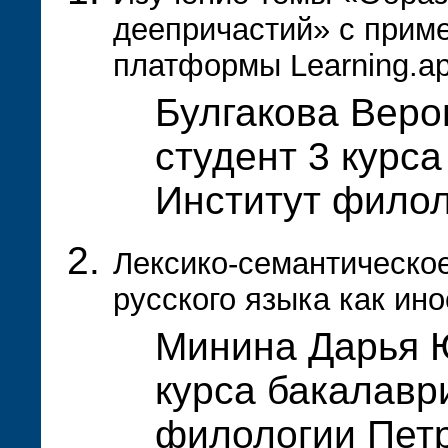
деепричастий» с прим
платформы Learning.ap
Булгакова Веро
студент 3 курса
Институт фило
Лексико-семантическо
русского языка как ин
Минина Дарья Ю
курса бакалавр
филологии Пет