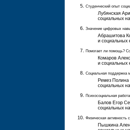
Студенческий опыт соци
Лубянская Арин
социальных на
Значение цифровых навы
Абрашитова Кс
и социальных 
Помогает ли помощь? Со
Комаров Алекс
и социальных 
Социальная поддержка м
Ремез Полина 
социальных на
Психосоциальная работ
Балов Егор Сер
социальных на
Физическая активность с
Пышкина Алена