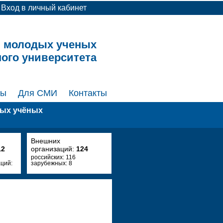
Вход в личный кабинет
и молодых ученых
ного университета
ты
Для СМИ
Контакты
дых учёных
Внешних
12
организаций:
124
российских: 116
ций:
зарубежных: 8