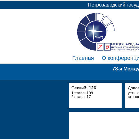
Петрозаводский госу
Главная
О конференц
78-я Межд
Секций:
126
Докл
1 этапа: 109
устны
2 этапа: 17
стенд