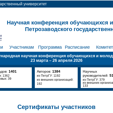
дарственный университет
Научная конференция обучающихся 
Петрозаводского государствен
ии
Участникам
Программа
Расписание
Комите
ународная научная конференция обучающихся и моло
23 марта – 26 апреля 2026
адов:
1401
Авторов:
1384
Научных
руководителей:
5
х: 1362
из ПетрГУ: 1192
овых: 39
из внешних организаций:
из ПетрГУ: 379
из внешних организа
192
133
Сертификаты участников