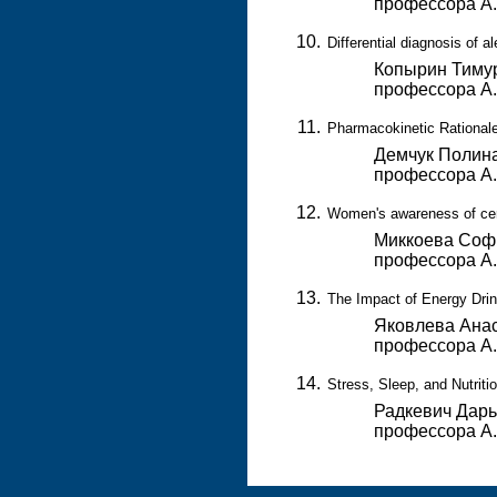
профессора А
Differential diagnosis of a
Копырин Тимур
профессора А
Pharmacokinetic Rationale
Демчук Полина
профессора А
Women's awareness of cer
Миккоева Софь
профессора А
The Impact of Energy Drin
Яковлева Анас
профессора А
Stress, Sleep, and Nutrit
Радкевич Дарь
профессора А