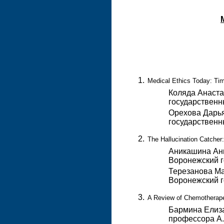
Medical Ethics Today: Tim
Коляда Анаста
государственн
Орехова Дарья
государственн
The Hallucination Catcher:
Аникашина Анн
Воронежский г
Терезанова Ма
Воронежский г
A Review of Chemotherape
Бармина Елиза
профессора А