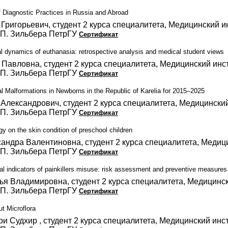
 Diagnostic Practices in Russia and Abroad
Григорьевич, студент 2 курса специалитета, Медицинский и
.П. Зильбера ПетрГУ
Сертификат
al dynamics of euthanasia: retrospective analysis and medical student views
 Павловна, студент 2 курса специалитета, Медицинский инс
.П. Зильбера ПетрГУ
Сертификат
al Malformations in Newborns in the Republic of Karelia for 2015–2025
Александрович, студент 2 курса специалитета, Медицински
.П. Зильбера ПетрГУ
Сертификат
y on the skin condition of preschool children
андра Валентиновна, студент 2 курса специалитета, Медиц
.П. Зильбера ПетрГУ
Сертификат
cal indicators of painkillers misuse: risk assessment and preventive measures
я Владимировна, студент 2 курса специалитета, Медицинск
.П. Зильбера ПетрГУ
Сертификат
ut Microflora
ри Судхир , студент 2 курса специалитета, Медицинский инс