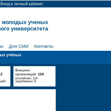
Вход в личный кабинет
и молодых ученых
ного университета
ты
Для СМИ
Контакты
дых учёных
Внешних
12
организаций:
124
российских: 116
ций:
зарубежных: 8