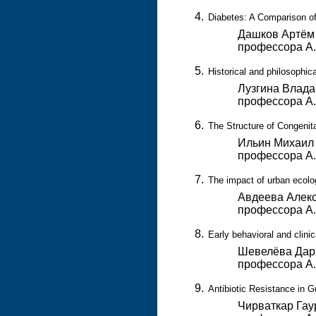
Diabetes: A Comparison of
Дашков Артём 
профессора А
Historical and philosophic
Лузгина Влада
профессора А
The Structure of Congenit
Ильин Михаил 
профессора А
The impact of urban ecolog
Авдеева Алекс
профессора А
Early behavioral and clini
Шевелёва Дарь
профессора А
Antibiotic Resistance in G
Чирваткар Гау