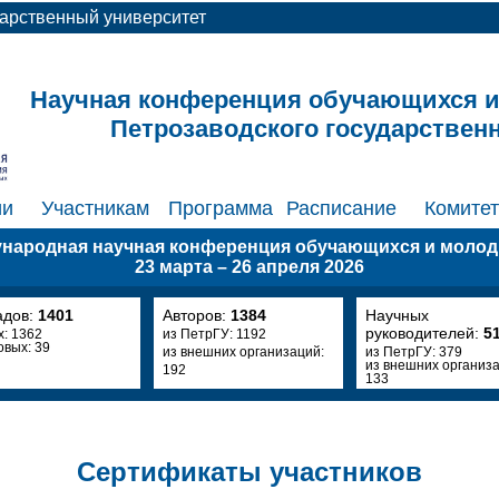
дарственный университет
Научная конференция обучающихся 
Петрозаводского государствен
ии
Участникам
Программа
Расписание
Комите
ународная научная конференция обучающихся и моло
23 марта – 26 апреля 2026
адов:
1401
Авторов:
1384
Научных
руководителей:
5
х: 1362
из ПетрГУ: 1192
овых: 39
из внешних организаций:
из ПетрГУ: 379
из внешних организа
192
133
Сертификаты участников