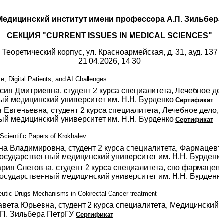
Медицинский институт имени профессора А.П. Зильбер
СЕКЦИЯ "CURRENT ISSUES IN MEDICAL SCIENCES"
Теоретический корпус, ул. Красноармейская, д. 31, ауд. 137
21.04.2026, 14:30
e, Digital Patients, and AI Challenges
сия Дмитриевна, студент 2 курса специалитета, Лечебное д
ый медицинский университет им. Н.Н. Бурденко
Сертификат
 Евгеньевна, студент 2 курса специалитета, Лечебное дело
ый медицинский университет им. Н.Н. Бурденко
Сертификат
Scientific Papers of Krokhalev
а Владимировна, студент 2 курса специалитета, Фармацевт
осударственный медицинский университет им. Н.Н. Бурден
рия Олеговна, студент 2 курса специалитета, спо фармацев
осударственный медицинский университет им. Н.Н. Бурден
utic Drugs Mechanisms in Colorectal Cancer treatment
вета Юрьевна, студент 2 курса специалитета, Медицинский
.П. Зильбера ПетрГУ
Сертификат