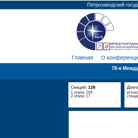
Петрозаводский госу
Главная
О конференц
78-я Межд
Секций:
126
Докл
1 этапа: 109
устны
2 этапа: 17
стенд