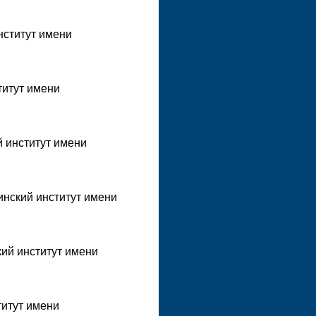
нститут имени
титут имени
й институт имени
инский институт имени
ий институт имени
титут имени