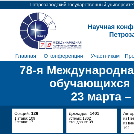
Петрозаводский государственный университе
Научная конф
Петроз
Главная
О конференции
Участникам
Пр
78-я Международна
обучающихся 
23 марта –
Секций:
126
Докладов:
1401
Авто
1 этапа: 109
устных: 1362
из Пе
2 этапа: 17
стендовых: 39
из вн
192