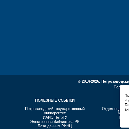
© 2014-2026, Петрозаводск
Политик
Пр
ПОЛЕЗНЫЕ ССЫЛКИ
СО
и 
Та
Петрозаводский государственный
Отдел подгото
ан
университет
Адрес:
ИАИС ПетрГУ
Телеф
Электронная библиотека РК
E-ma
База данных РИНЦ