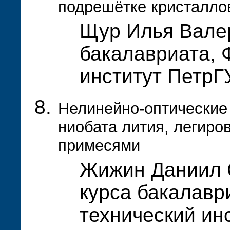
подрешётке кристалло
Щур Илья Валер
бакалавриата, 
институт Петр
Нелинейно-оптические
ниобата лития, легир
примесями
Жижин Даниил С
курса бакалавр
технический ин