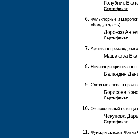
Голубник Екат
Сертификат
Фольклорные и мифологи
«Колдун здесь)
Дорожко Ангел
Сертификат
Арктика в произведения
Машакова Екат
Номинации христиан в в
Баландин Дани
Сложные слова в произ
Борисова Крис
Сертификат
Экспрессивный потенциа
Чекунова Дарь
Сертификат
Функции смеха в Житии 