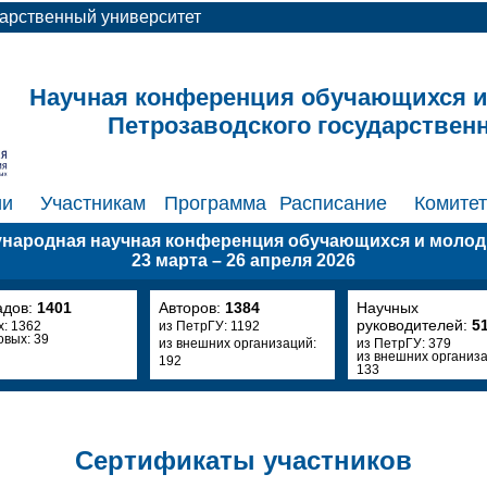
дарственный университет
Научная конференция обучающихся 
Петрозаводского государствен
ии
Участникам
Программа
Расписание
Комите
ународная научная конференция обучающихся и моло
23 марта – 26 апреля 2026
адов:
1401
Авторов:
1384
Научных
руководителей:
5
х: 1362
из ПетрГУ: 1192
овых: 39
из внешних организаций:
из ПетрГУ: 379
из внешних организа
192
133
Сертификаты участников