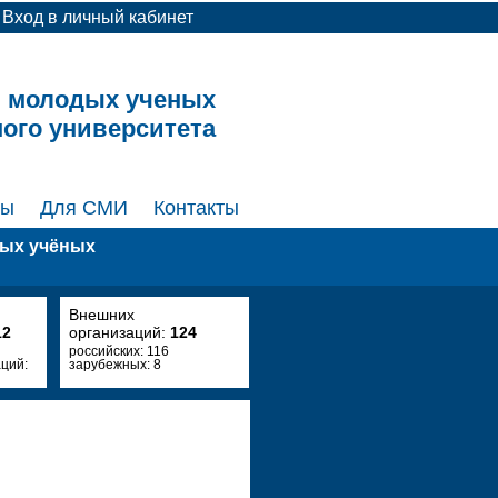
Вход в личный кабинет
и молодых ученых
ного университета
ты
Для СМИ
Контакты
дых учёных
Внешних
12
организаций:
124
российских: 116
ций:
зарубежных: 8