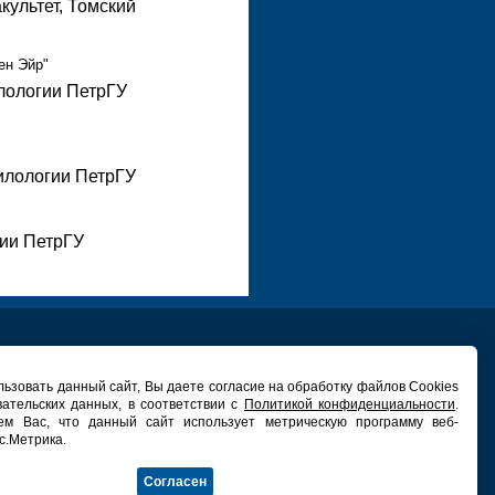
культет, Томский
ен Эйр"
илологии ПетрГУ
илологии ПетрГУ
гии ПетрГУ
ьзовать данный сайт, Вы даете согласие на обработку файлов Cookies
вательских данных, в соответствии с
Политикой конфиденциальности
.
ЕХНИЧЕСКАЯ ПОДДЕРЖКА
ем Вас, что данный сайт использует метрическую программу веб-
ьный центр новых информационных
с.Метрика.
технологий ПетрГУ
дрес: ГК ПетрГУ, 132 каб.
Согласен
Телефон: (814-2) 71-96-91