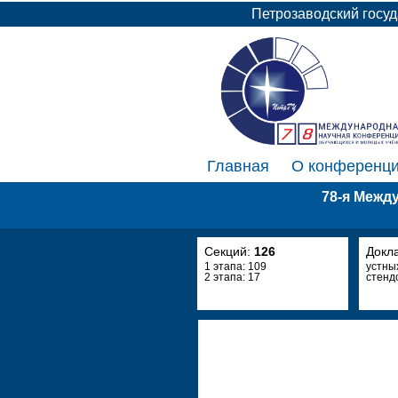
Петрозаводский госу
Главная
О конференц
78-я Межд
Секций:
126
Докл
1 этапа: 109
устны
2 этапа: 17
стенд