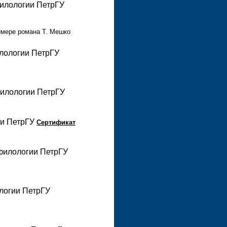
филологии ПетрГУ
имере романа Т. Мешко
илологии ПетрГУ
филологии ПетрГУ
ии ПетрГУ
Сертификат
 филологии ПетрГУ
ологии ПетрГУ