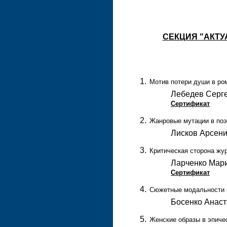
СЕКЦИЯ "АКТ
Мотив потери души в ро
Лебедев Серге
Сертификат
Жанровые мутации в поэ
Лисков Арсени
Критическая сторона жур
Ларченко Мари
Сертификат
Сюжетные модальности в
Босенко Анаст
Женские образы в эпичес