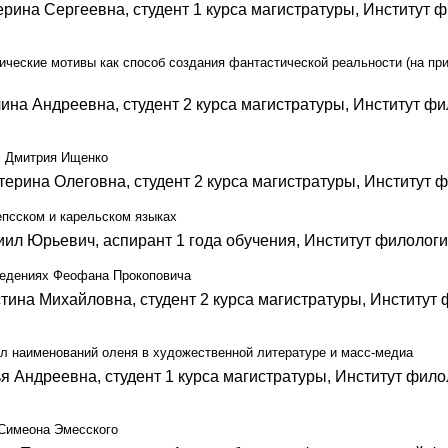
ерина Сергеевна, студент 1 курса магистратуры, Институт 
ческие мотивы как способ создания фантастической реальности (на пр
ина Андреевна, студент 2 курса магистратуры, Институт ф
х Дмитрия Ищенко
ерина Олеговна, студент 2 курса магистратуры, Институт 
епсском и карельском языках
ил Юрьевич, аспирант 1 года обучения, Институт филолог
ведениях Феофана Прокоповича
тина Михайловна, студент 2 курса магистратуры, Институт
л наименований оленя в художественной литературе и масс-медиа
я Андреевна, студент 1 курса магистратуры, Институт фил
Симеона Эмесского