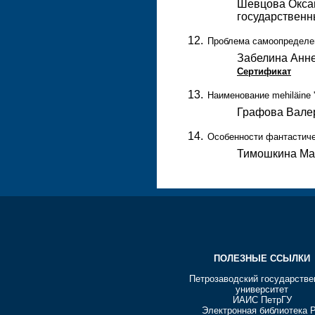
Шевцова Оксан
государственн
Проблема самоопределен
Забелина Анне
Сертификат
Наименование mehiläine 
Графова Валер
Особенности фантастичес
Тимошкина Мар
ПОЛЕЗНЫЕ ССЫЛКИ
Петрозаводский государств
университет
ИАИС ПетрГУ
Электронная библиотека 