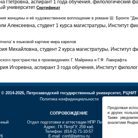
а Петровна, аспирант 1 года обучения, филологический фа
ый университет
Сертификат
ия женщины и её художественное воплощение в романе Ш. Бронте "Дж
ли Алексеевна, студент 1 курса магистратуры, Институт ф
'пчела' в языковой картине мира карелов
ия Михайловна, студент 2 курса магистратуры, Институт ф
кого пространства в произведениях Г. Майринка и Г.Ф. Лавкрафта
ия Игоревна, аспирант 3 года обучения, Институт филоло
© 2014-2026, Петрозаводский государственный университет, РЦНИТ
Политика конфиденциальности
Продолжая испол
и других пользо
СОПРОВОЖДЕНИЕ
Т
Также уведомля
енный
Отдел подготовки и аттестации НПР ПетрГУ
Регионал
аналитики Яндек
Адрес: ГК ПетрГУ, 259 каб.
Телефон: (814-2) 71-10-57
А
РК
E-mail: conf@petrsu.ru