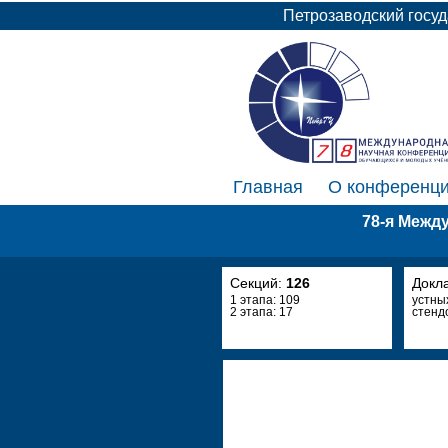
Петрозаводский госу
Главная
О конференц
78-я Межд
Секций:
126
Докл
1 этапа: 109
устны
2 этапа: 17
стенд