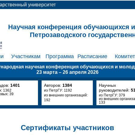
дарственный университет
Научная конференция обучающихся 
Петрозаводского государствен
ии
Участникам
Программа
Расписание
Комите
ународная научная конференция обучающихся и моло
23 марта – 26 апреля 2026
адов:
1401
Авторов:
1384
Научных
руководителей:
5
х: 1362
из ПетрГУ: 1192
овых: 39
из внешних организаций:
из ПетрГУ: 379
из внешних организа
192
133
Сертификаты участников