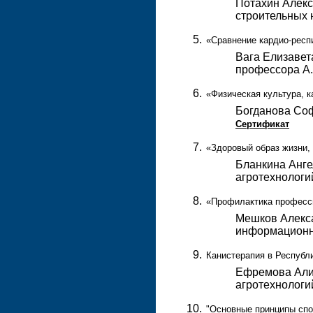
Потахин Алекса
строительных 
«Сравнение кардио-респ
Вага Елизавет
профессора А
«Физическая культура, к
Богданова Соф
Сертификат
«Здоровый образ жизни, 
Бланкина Ангел
агротехнолог
«Профилактика професси
Мешков Алекса
информационн
Канистерапия в Республи
Ефремова Алис
агротехнолог
"Основные принципы спо