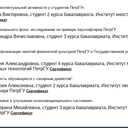
еллектуальной активности у студентов ПетрГУ».
а Викторовна, студент 2 курса бакалавриата, Институт ино
икат
ионального фона: исследование на примере пауэлифтеров ПетрГУ
андра Вячеславовна, студент 3 курса бакалавриата, Инсти
организации занятий физической культурой ПетрГУ и Государственном 
я Александровна, студент 4 курса бакалавриата, Институт 
ых технологий ПетрГУ
Сертификат
ость обучающихся с сахарным диабетом".
ия Алексеевна, студент 2 курса бакалавриата, Институт ле
наук ПетрГУ
Сертификат
ровок в улучшении психоэмоционального состояния».
ерина Михайловна, студент 3 курса бакалавриата, Институт
етрГУ
Сертификат