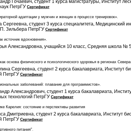
ндр Гочаевич, студент 1 курса магистратуры, Институт лес
наук ПетрГУ
Сертификат
ираторной адаптации у мужчин и женщин в процессе тренировок».
а Сергеевна, студент 3 курса специалитета, Медицинский и
.П. Зильбера ПетрГУ
Сертификат
ак источник вдохновения».
ья Александровна, учащийся 10 класс, Средняя школа № 5 
как основа физического и психологического здоровья в регионах Севера
ина Сергеевна, студент 2 курса бакалавриата, Институт би
ий ПетрГУ
Сертификат
ональных заболеваний: плавание для программистов».
ндр Александрович, студент 1 курса бакалавриата, Инстит
ых технологий ПетрГУ
Сертификат
ке Карелия: состояние и перспективы развития
а Дмитриевна, студент 2 курса бакалавриата, Институт био
ий ПетрГУ
Сертификат
ртивного питания".