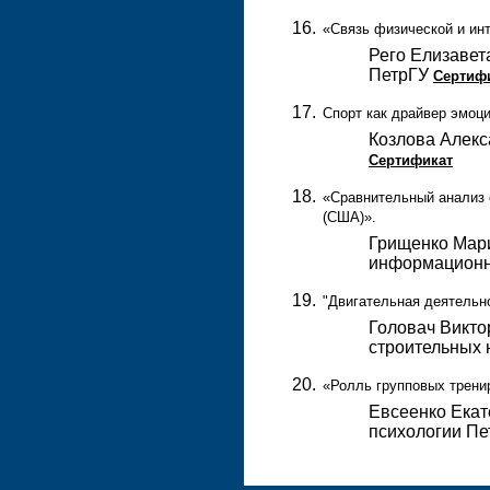
«Связь физической и инт
Рего Елизавет
ПетрГУ
Сертиф
Спорт как драйвер эмоц
Козлова Алекс
Сертификат
«Сравнительный анализ 
(США)».
Грищенко Мари
информационн
"Двигательная деятельн
Головач Виктор
строительных 
«Ролль групповых трени
Евсеенко Екат
психологии П