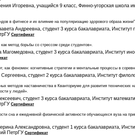
ения Игоревна, учащийся 9 класс, Финно-угорская школа 
дов в фитнесе и их влияние на популяризацию здорового образа жизни"
авета Андреевна, студент 3 курса бакалавриата, Институт 
етрГУ
Сертификат
 как метод борьбы со стрессом среди студентов».
 Магомедовна, студент 3 курса бакалавриата, Институт ин
икат
т, как феномен: когнитивные стратегии и ментальные процессы в сорев
 Сергеевна, студент 2 курса бакалавриата, Институт фило
ых методов наставничества в Кванториуме для развития технических на
ости у людей».
ексеевич, студент 3 курса бакалавриата, Институт матема
етрГУ
Сертификат
сти сна и ежедневной физической активности обучающихся вуза на при
ерина Александровна, студент 1 курса бакалавриата, Инсти
гий ПетрГУ
Сертификат