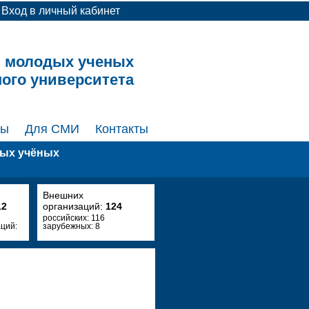
Вход в личный кабинет
и молодых ученых
ного университета
ты
Для СМИ
Контакты
дых учёных
Внешних
12
организаций:
124
российских: 116
ций:
зарубежных: 8