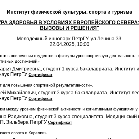
Институт физической культуры, спорта и туризма
УРА ЗДОРОВЬЯ В УСЛОВИЯХ ЕВРОПЕЙСКОГО СЕВЕР
ВЫЗОВЫ И РЕШЕНИЯ"
Молодёжный иннопарк ПетрГУ, ул.Ленина 33.
22.04.2025, 10:00
тв в вовлечении студентов в физкультурно-спортивную деятельность: а
ртивных достижений».
арья Дмитриевна, студент 1 курса бакалавриата, Институт 
наук ПетрГУ
Сертификат
нт для повышения спортивной результативности».
ей Михайлович, студент 3 курса бакалавриата, Институт ле
наук ПетрГУ
Сертификат
зи между уровнем физической активности и когнитивными функциями у
на Радиковна, студент 3 курса специалитета, Медицинский 
.П. Зильбера ПетрГУ
Сертификат
жного спорта в Карелии».