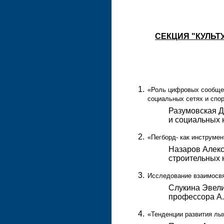
СЕКЦИЯ "КУЛЬТ
«Роль цифровых сообщес
социальных сетях и спо
Разумовская Д
и социальных 
«Пегборд- как инструме
Назаров Алекс
строительных 
Исследование взаимосвя
Слукина Эвели
профессора А
«Тенденции развития лы