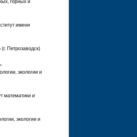
ных, горных и
нститут имени
(г. Петрозаводск)
».
ологии, экологии и
ут математики и
логии, экологии и