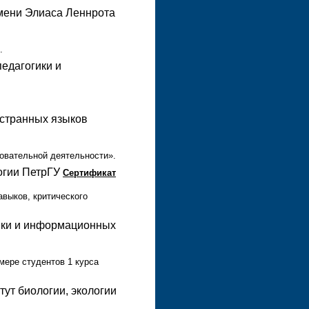
имени Элиаса Леннрота
.
педагогики и
остранных языков
новательной деятельности».
логии ПетрГУ
Сертификат
выков, критического
тики и информационных
мере студентов 1 курса
тут биологии, экологии