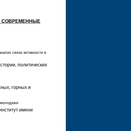
А: СОВРЕМЕННЫЕ
нализ связи активности в
истории, политических
сных, горных и
 молодежи
институт имени