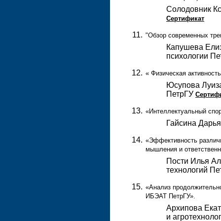
Солодовник Кс
Сертификат
"Обзор современных трен
Капушева Елиз
психологии П
« Физическая активность
Юсупова Луиза
ПетрГУ
Сертиф
«Интеллектуальный спор
Гайсина Дарья
«Эффективность различн
мышления и ответственн
Пости Илья Ал
технологий П
«Анализ продолжительно
ИБЭАТ ПетрГУ».
Архипова Екат
и агротехноло