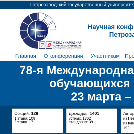
Петрозаводский государственный университе
Научная конф
Петроз
Главная
О конференции
Участникам
Пр
78-я Международна
обучающихся 
23 марта –
Секций:
126
Докладов:
1401
Авто
1 этапа: 109
устных: 1362
из Пе
2 этапа: 17
стендовых: 39
из вн
192