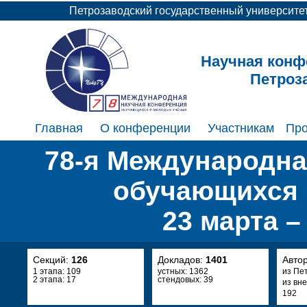
Петрозаводский государственный университе
Научная конф
Петроз
Главная
О конференции
Участникам
Пр
78-я Международна
обучающихся 
23 марта –
Секций:
126
Докладов:
1401
Авто
1 этапа: 109
устных: 1362
из Пе
2 этапа: 17
стендовых: 39
из вн
192