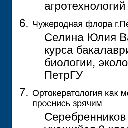
агротехнологи
Чужеродная флора г.П
Селина Юлия Ва
курса бакалавр
биологии, эколо
ПетрГУ
Ортокератология как м
проснись зрячим
Серебренников