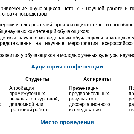
привлечение обучающихся ПетрГУ к научной работе и п
готовки посредством:
ержки исследователей, проявляющих интерес и способност
щенаучных компетенций обучающихся;
ддержки научных исследований обучающихся и молодых 
редставления на научные мероприятия всероссийско
развития у обучающихся и молодых учёных культуры научн
Аудитория конференции
Студенты
Аспиранты
Апробация
Презентация
Пр
промежуточных
предварительных
п
результатов курсовой,
результатов
ре
в
дипломной или
диссертационного
ра
грантовой работы.
исследования.
кв
Место проведения