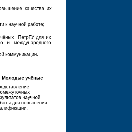
овышение качества их
и к научной работе;
учёных ПетрГУ для их
го и международного
ой коммуникации.
Молодые учёные
едставление
ромежуточных
зультатов научной
боты для повышения
алификации.