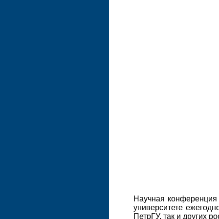
Научная конференция 
университете ежегодн
ПетрГУ, так и других р