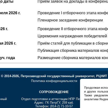
 до даты
Приём заявок на доклады в конферен
преля
2026 г.
Проведение I отборочного этапа конф
Пленарное заседание конференции
26 г.
Проведение II отборочного этапа кон
Церемония награждения победителей
мая
2026 г.
Приём статей для публикации в сборн
Публикация сборника материалов ко
уч. года
Размещение сборника материалов ко
© 2014-2026, Петрозаводский государственный университет, РЦНИТ
Политика конфиденциальности
Продолжая испол
и других пользо
СОПРОВОЖДЕНИЕ
Т
Также уведомля
енный
Отдел подготовки и аттестации НПР ПетрГУ
Регионал
аналитики Яндек
Адрес: ГК ПетрГУ, 259 каб.
Телефон: (814-2) 71-10-57
А