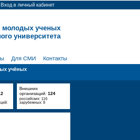
Вход в личный кабинет
и молодых ученых
ного университета
ты
Для СМИ
Контакты
дых учёных
Внешних
12
организаций:
124
российских: 116
ций:
зарубежных: 8