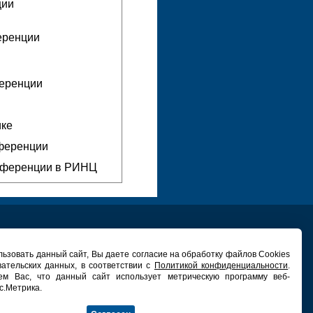
ции
еренции
ференции
ике
нференции
нференции в РИНЦ
ьзовать данный сайт, Вы даете согласие на обработку файлов Cookies
вательских данных, в соответствии с
Политикой конфиденциальности
.
ЕХНИЧЕСКАЯ ПОДДЕРЖКА
ем Вас, что данный сайт использует метрическую программу веб-
ьный центр новых информационных
с.Метрика.
технологий ПетрГУ
дрес: ГК ПетрГУ, 132 каб.