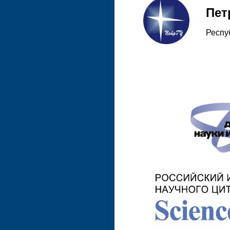
Пет
Респу