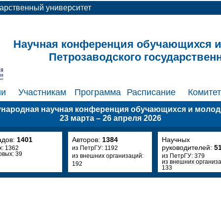
дарственный университет
Научная конференция обучающихся 
Петрозаводского государствен
ии
Участникам
Программа
Расписание
Комите
ународная научная конференция обучающихся и моло
23 марта – 26 апреля 2026
адов:
1401
Авторов:
1384
Научных
руководителей:
5
х: 1362
из ПетрГУ: 1192
овых: 39
из внешних организаций:
из ПетрГУ: 379
из внешних организа
192
133