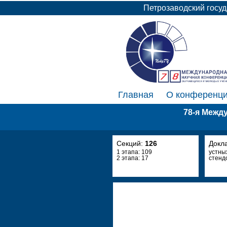
Петрозаводский госу
Главная
О конференц
78-я Межд
Секций:
126
Докл
1 этапа: 109
устны
2 этапа: 17
стенд