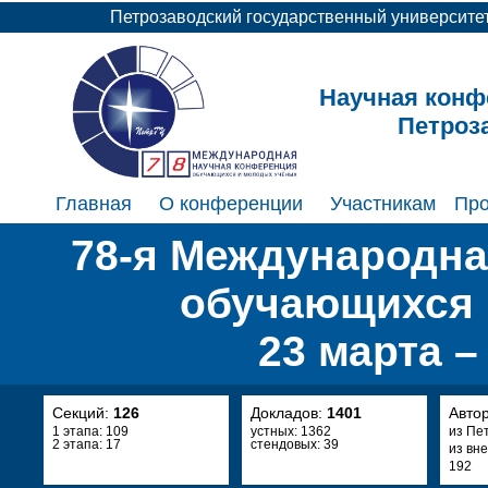
Петрозаводский государственный университе
Научная конф
Петроз
Главная
О конференции
Участникам
Пр
78-я Международна
обучающихся 
23 марта –
Секций:
126
Докладов:
1401
Авто
1 этапа: 109
устных: 1362
из Пе
2 этапа: 17
стендовых: 39
из вн
192