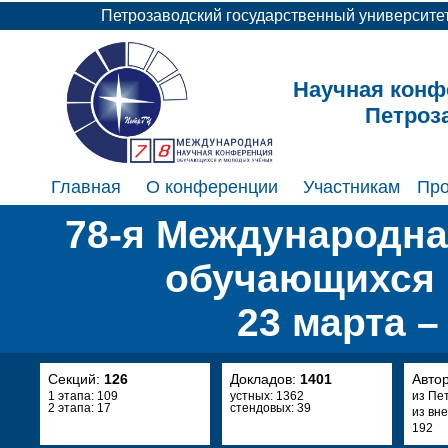
Петрозаводский государственный университе
Научная конф
Петроз
Главная
О конференции
Участникам
Пр
78-я Международна
обучающихся 
23 марта –
Секций:
126
Докладов:
1401
Авто
1 этапа: 109
устных: 1362
из Пе
2 этапа: 17
стендовых: 39
из вн
192