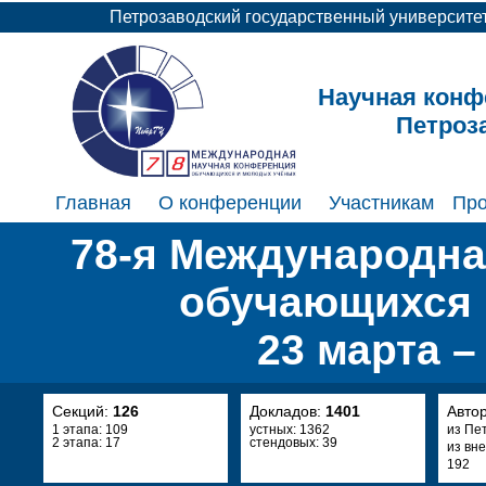
Петрозаводский государственный университе
Научная конф
Петроз
Главная
О конференции
Участникам
Пр
78-я Международна
обучающихся 
23 марта –
Секций:
126
Докладов:
1401
Авто
1 этапа: 109
устных: 1362
из Пе
2 этапа: 17
стендовых: 39
из вн
192