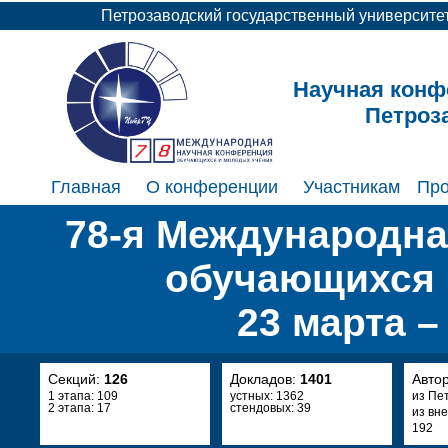
Петрозаводский государственный университе
Научная конф
Петроз
Главная
О конференции
Участникам
Пр
78-я Международна
обучающихся 
23 марта –
Секций:
126
Докладов:
1401
Авто
1 этапа: 109
устных: 1362
из Пе
2 этапа: 17
стендовых: 39
из вн
192