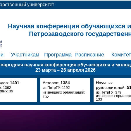
дарственный университет
Научная конференция обучающихся 
Петрозаводского государствен
ии
Участникам
Программа
Расписание
Комите
ународная научная конференция обучающихся и моло
23 марта – 26 апреля 2026
адов:
1401
Авторов:
1384
Научных
руководителей:
5
х: 1362
из ПетрГУ: 1192
овых: 39
из внешних организаций:
из ПетрГУ: 379
из внешних организа
192
133