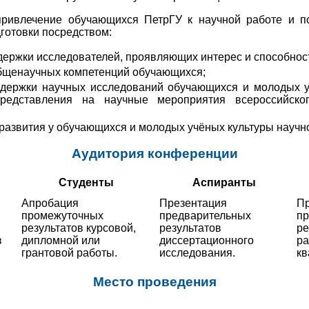
привлечение обучающихся ПетрГУ к научной работе и п
готовки посредством:
ержки исследователей, проявляющих интерес и способност
щенаучных компетенций обучающихся;
ддержки научных исследований обучающихся и молодых 
редставления на научные мероприятия всероссийско
развития у обучающихся и молодых учёных культуры научн
Аудитория конференции
Студенты
Аспиранты
Апробация
Презентация
Пр
промежуточных
предварительных
п
результатов курсовой,
результатов
ре
в
дипломной или
диссертационного
ра
грантовой работы.
исследования.
кв
Место проведения