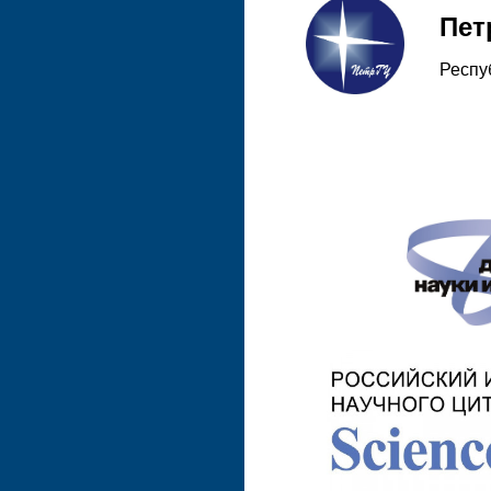
Пет
Респу