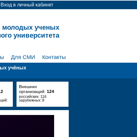
Вход в личный кабинет
и молодых ученых
ного университета
ты
Для СМИ
Контакты
дых учёных
Внешних
12
организаций:
124
российских: 116
ций:
зарубежных: 8