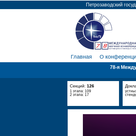
Петрозаводский госу
Главная
О конференц
78-я Межд
Секций:
126
Докл
1 этапа: 109
устны
2 этапа: 17
стенд