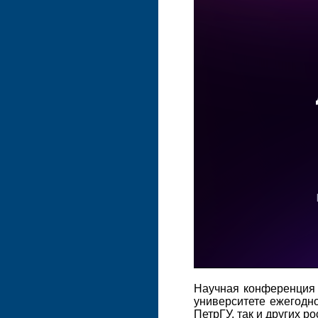
Научная конференция 
университете ежегодн
ПетрГУ, так и других р