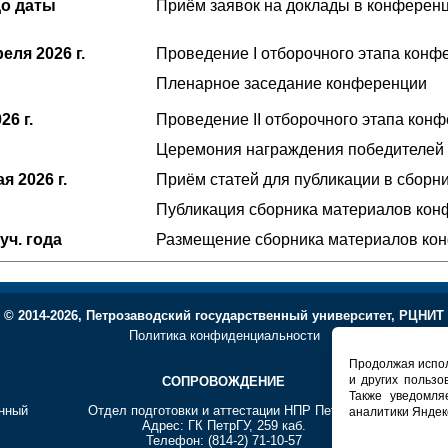
 до даты
Приём заявок на доклады в конферен
преля
2026 г.
Проведение I отборочного этапа конф
Пленарное заседание конференции
26 г.
Проведение II отборочного этапа кон
Церемония награждения победителей
мая
2026 г.
Приём статей для публикации в сборн
Публикация сборника материалов ко
уч. года
Размещение сборника материалов ко
© 2014-2026, Петрозаводский государственный университет, РЦНИТ
Политика конфиденциальности
Продолжая испол
и других пользо
СОПРОВОЖДЕНИЕ
Т
Также уведомля
енный
Отдел подготовки и аттестации НПР ПетрГУ
Регионал
аналитики Яндек
Адрес: ГК ПетрГУ, 259 каб.
Телефон: (814-2) 71-10-57
А