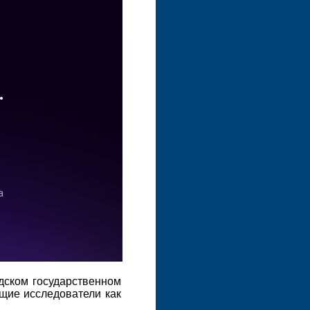
дском государственном
щие исследователи как