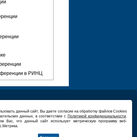
ции
еренции
ференции
ике
нференции
нференции в РИНЦ
ьзовать данный сайт, Вы даете согласие на обработку файлов Cookies
вательских данных, в соответствии с
Политикой конфиденциальности
.
ЕХНИЧЕСКАЯ ПОДДЕРЖКА
ем Вас, что данный сайт использует метрическую программу веб-
ьный центр новых информационных
с.Метрика.
технологий ПетрГУ
дрес: ГК ПетрГУ, 132 каб.