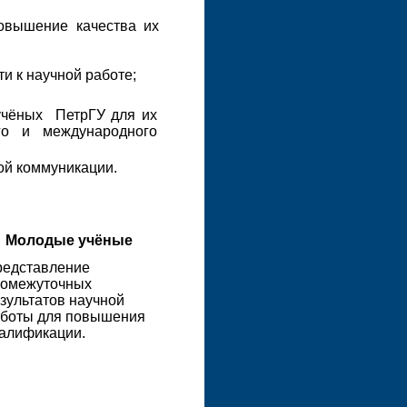
овышение качества их
и к научной работе;
учёных ПетрГУ для их
го и международного
ой коммуникации.
Молодые учёные
едставление
ромежуточных
зультатов научной
боты для повышения
алификации.