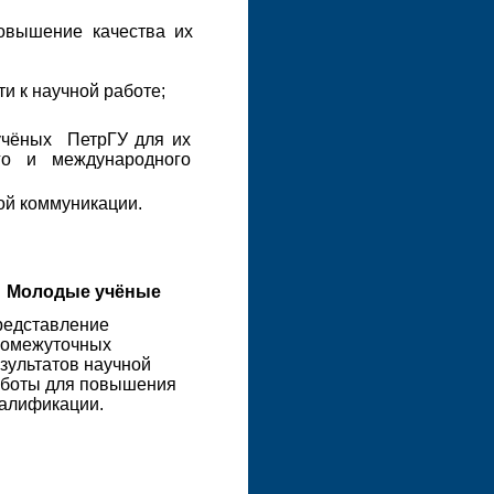
овышение качества их
и к научной работе;
учёных ПетрГУ для их
го и международного
ой коммуникации.
Молодые учёные
едставление
ромежуточных
зультатов научной
боты для повышения
алификации.