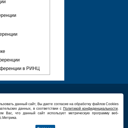
ции
еренции
ференции
ике
нференции
нференции в РИНЦ
ьзовать данный сайт, Вы даете согласие на обработку файлов Cookies
вательских данных, в соответствии с
Политикой конфиденциальности
.
ЕХНИЧЕСКАЯ ПОДДЕРЖКА
ем Вас, что данный сайт использует метрическую программу веб-
ьный центр новых информационных
с.Метрика.
технологий ПетрГУ
дрес: ГК ПетрГУ, 132 каб.