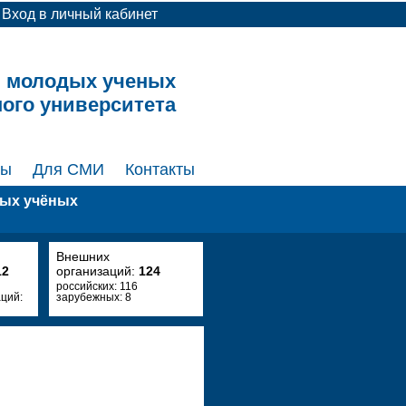
Вход в личный кабинет
и молодых ученых
ного университета
ты
Для СМИ
Контакты
дых учёных
Внешних
12
организаций:
124
российских: 116
ций:
зарубежных: 8