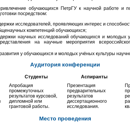
привлечение обучающихся ПетрГУ к научной работе и п
готовки посредством:
ержки исследователей, проявляющих интерес и способност
щенаучных компетенций обучающихся;
ддержки научных исследований обучающихся и молодых 
редставления на научные мероприятия всероссийско
развития у обучающихся и молодых учёных культуры научн
Аудитория конференции
Студенты
Аспиранты
Апробация
Презентация
Пр
промежуточных
предварительных
п
результатов курсовой,
результатов
ре
в
дипломной или
диссертационного
ра
грантовой работы.
исследования.
кв
Место проведения