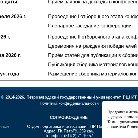
 до даты
Приём заявок на доклады в конферен
преля
2026 г.
Проведение I отборочного этапа конф
Пленарное заседание конференции
26 г.
Проведение II отборочного этапа кон
Церемония награждения победителей
мая
2026 г.
Приём статей для публикации в сборн
Публикация сборника материалов ко
уч. года
Размещение сборника материалов ко
© 2014-2026, Петрозаводский государственный университет, РЦНИТ
Политика конфиденциальности
Продолжая испол
и других пользо
СОПРОВОЖДЕНИЕ
Т
Также уведомля
енный
Отдел подготовки и аттестации НПР ПетрГУ
Регионал
аналитики Яндек
Адрес: ГК ПетрГУ, 259 каб.
Телефон: (814-2) 71-10-57
А