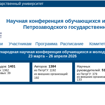
дарственный университет
Научная конференция обучающихся 
Петрозаводского государствен
ии
Участникам
Программа
Расписание
Комите
ународная научная конференция обучающихся и моло
23 марта – 26 апреля 2026
адов:
1401
Авторов:
1384
Научных
руководителей:
5
х: 1362
из ПетрГУ: 1192
овых: 39
из внешних организаций:
из ПетрГУ: 379
из внешних организа
192
133