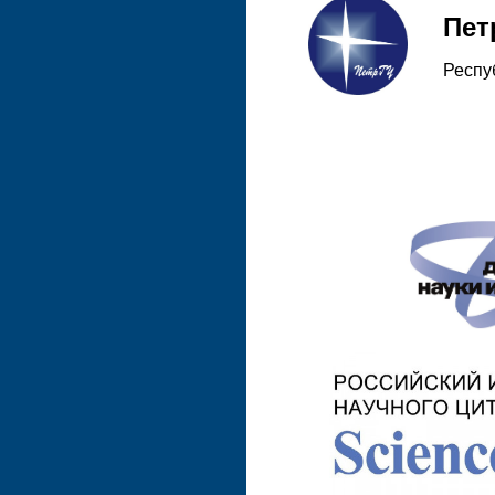
Пет
Респу