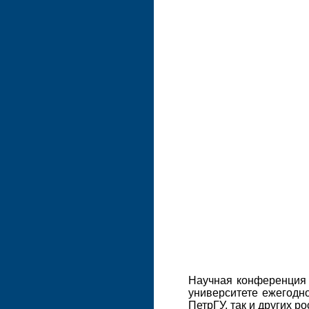
Научная конференция 
университете ежегодн
ПетрГУ, так и других р