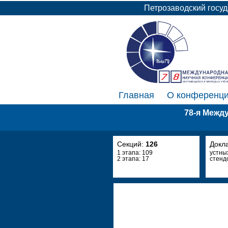
Петрозаводский госу
Главная
О конференц
78-я Межд
Секций:
126
Докл
1 этапа: 109
устны
2 этапа: 17
стенд