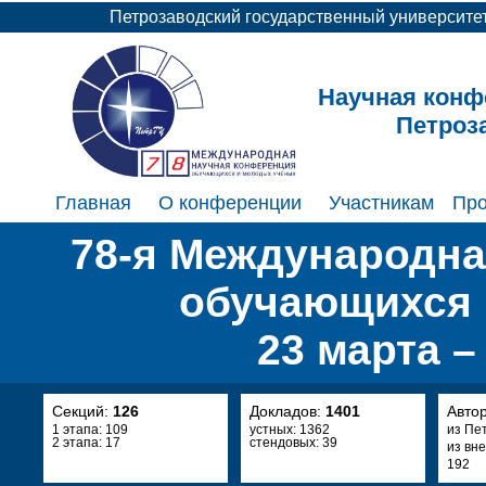
Петрозаводский государственный университе
Научная конф
Петроз
Главная
О конференции
Участникам
Пр
78-я Международна
обучающихся 
23 марта –
Секций:
126
Докладов:
1401
Авто
1 этапа: 109
устных: 1362
из Пе
2 этапа: 17
стендовых: 39
из вн
192