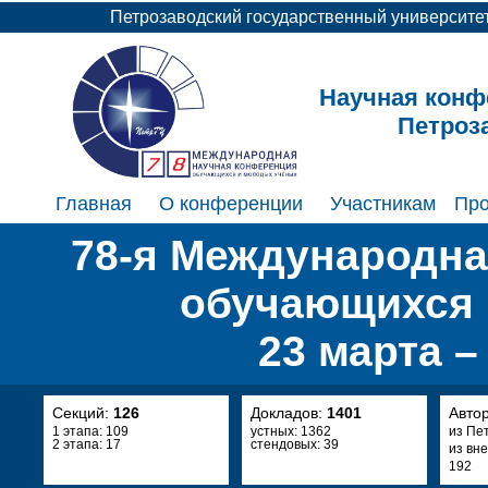
Петрозаводский государственный университе
Научная конф
Петроз
Главная
О конференции
Участникам
Пр
78-я Международна
обучающихся 
23 марта –
Секций:
126
Докладов:
1401
Авто
1 этапа: 109
устных: 1362
из Пе
2 этапа: 17
стендовых: 39
из вн
192